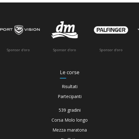
sor d'oro
Veicol
Sponsor d'oro
Sponsor d'oro
Le corse
Risultati
Partecipanti
539 gradini
Corsa Molo longo
Mezza maratona