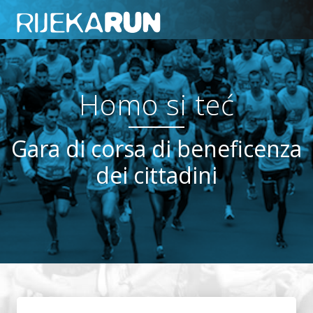
Homo si teć
Gara di corsa di beneficenza
dei cittadini