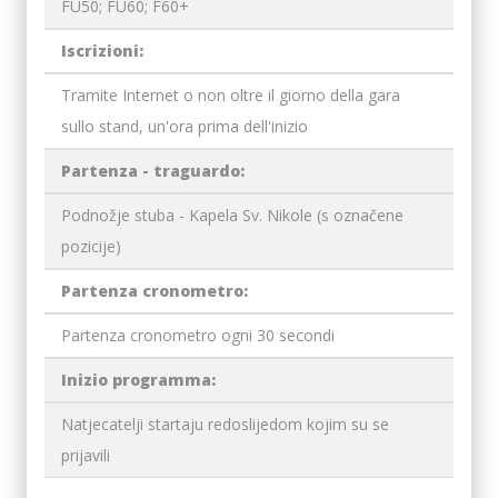
FU50; FU60; F60+
Iscrizioni:
Tramite Internet o non oltre il giorno della gara
sullo stand, un'ora prima dell'inizio
Partenza - traguardo:
Podnožje stuba - Kapela Sv. Nikole (s označene
pozicije)
Partenza cronometro:
Partenza cronometro ogni 30 secondi
Inizio programma:
Natjecatelji startaju redoslijedom kojim su se
prijavili