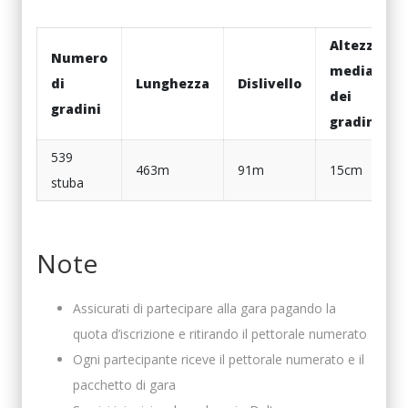
Altezza
Numero
media
di
Lunghezza
Dislivello
dei
gradini
gradini
539
463m
91m
15cm
stuba
Note
Assicurati di partecipare alla gara pagando la
quota d’iscrizione e ritirando il pettorale numerato
Ogni partecipante riceve il pettorale numerato e il
pacchetto di gara