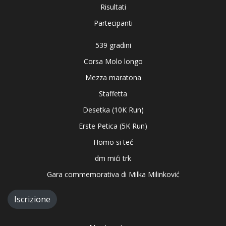
Risultati
Partecipanti
539 gradini
Corsa Molo longo
Mezza maratona
Staffetta
Desetka (10K Run)
Erste Petica (5K Run)
Homo si teć
dm mići trk
Gara commemorativa di Milka Milinković
Iscrizione