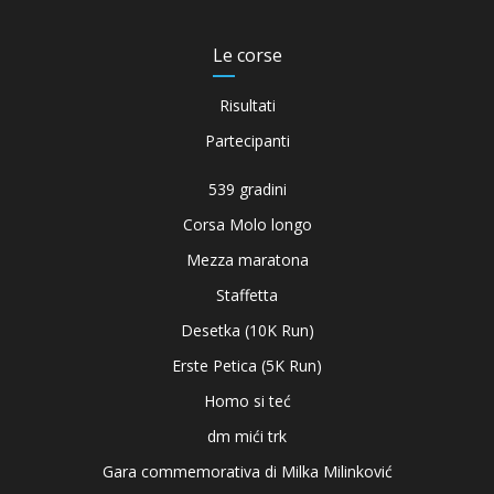
Le corse
Risultati
Partecipanti
539 gradini
Corsa Molo longo
Mezza maratona
Staffetta
Desetka (10K Run)
Erste Petica (5K Run)
Homo si teć
dm mići trk
Gara commemorativa di Milka Milinković