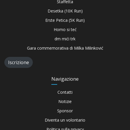
Staffetta
Desetka (10K Run)
Erste Petica (5K Run)
Homo si teć
dm mići trk
Gara commemorativa di Milka Milinković
Iscrizione
Navigazione
Contatti
Notizie
Sponsor
Diventa un volontario
Politica sulla privacy