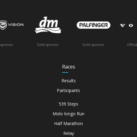
Official vehicle
Gold sponsor
Gold sponsor
Races
Results
Participants
539 Steps
Molo longo Run
Half Marathon
Relay