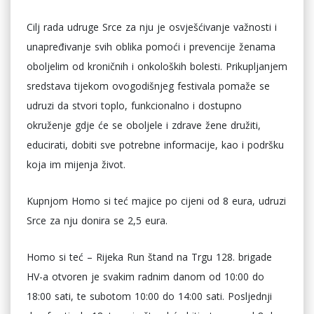
Cilj rada udruge Srce za nju je osvješćivanje važnosti i
unapređivanje svih oblika pomoći i prevencije ženama
oboljelim od kroničnih i onkoloških bolesti. Prikupljanjem
sredstava tijekom ovogodišnjeg festivala pomaže se
udruzi da stvori toplo, funkcionalno i dostupno
okruženje gdje će se oboljele i zdrave žene družiti,
educirati, dobiti sve potrebne informacije, kao i podršku
koja im mijenja život.
Kupnjom Homo si teć majice po cijeni od 8 eura, udruzi
Srce za nju donira se 2,5 eura.
Homo si teć – Rijeka Run štand na Trgu 128. brigade
HV-a otvoren je svakim radnim danom od 10:00 do
18:00 sati, te subotom 10:00 do 14:00 sati. Posljednji