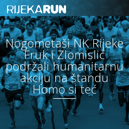
Nogometaši NK Rijeke
Fruk i Zlomislić
podržali humanitarnu
akciju na štandu
Homo si teć