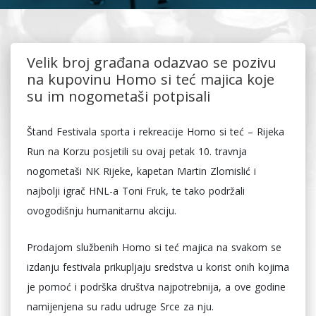
Velik broj građana odazvao se pozivu
na kupovinu Homo si teć majica koje
su im nogometaši potpisali
Štand Festivala sporta i rekreacije Homo si teć – Rijeka
Run na Korzu posjetili su ovaj petak 10. travnja
nogometaši NK Rijeke, kapetan Martin Zlomislić i
najbolji igrač HNL-a Toni Fruk, te tako podržali
ovogodišnju humanitarnu akciju.
Prodajom službenih Homo si teć majica na svakom se
izdanju festivala prikupljaju sredstva u korist onih kojima
je pomoć i podrška društva najpotrebnija, a ove godine
namijenjena su radu udruge Srce za nju.