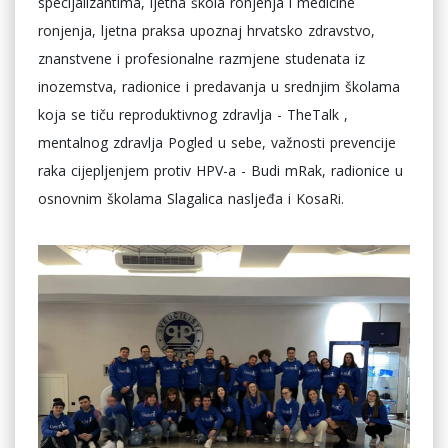
specijalizantima, ljetna škola ronjenja i medicine
ronjenja, ljetna praksa upoznaj hrvatsko zdravstvo,
znanstvene i profesionalne razmjene studenata iz
inozemstva, radionice i predavanja u srednjim školama
koja se tiču reproduktivnog zdravlja - TheTalk ,
mentalnog zdravlja Pogled u sebe, važnosti prevencije
raka cijepljenjem protiv HPV-a - Budi mRak, radionice u
osnovnim školama Slagalica nasljeđa i KosaRi.