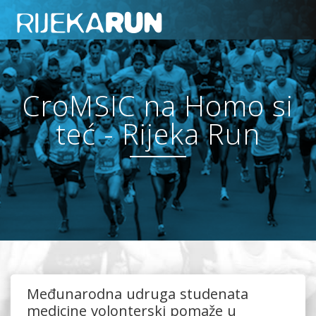
CroMSIC na Homo si
teć - Rijeka Run
Međunarodna udruga studenata
medicine volonterski pomaže u