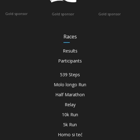
sponsor
Officia
Gold sponsor
Gold sponsor
Races
Results
Participants
539 Steps
Molo longo Run
Half Marathon
Relay
10k Run
5k Run
Homo si teć