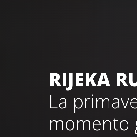
RIJEKA R
La primaver
momento g