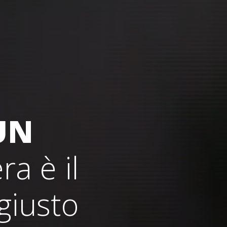
UN
a è il
iusto