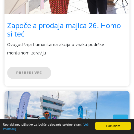
Započela prodaja majica 26. Homo
si teć
Ovogodišnja humanitarna akcija u znaku podrške
mentalnom zdravlju
PREBERI VEČ
Uporabljamo piškotke za boljše delovanje spletne strani.
Več
Razumem
informacij