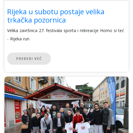
Rijeka u subotu postaje velika
trkačka pozornica
Velika završnica 27. festivala sporta i rekreacije Homo si teć
- Rijeka run
PREBERI VEČ