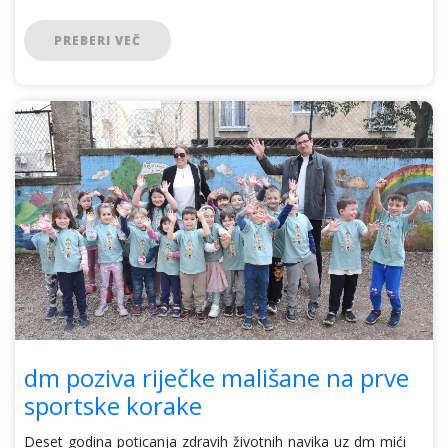
PREBERI VEČ
dm poziva riječke mališane na prve
sportske korake
Deset godina poticanja zdravih životnih navika uz dm mići