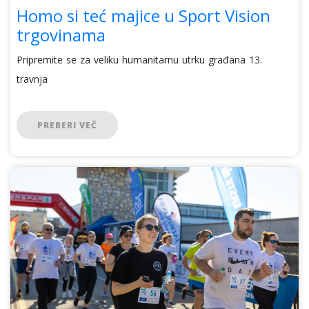
Homo si teć majice u Sport Vision
trgovinama
Pripremite se za veliku humanitarnu utrku građana 13.
travnja
PREBERI VEČ