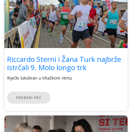
Riccardo Sterni i Žana Turk najbrže
istrčali 9. Molo longo trk
Riječki lukobran u trkačkom ritmu
PREBERI VEČ