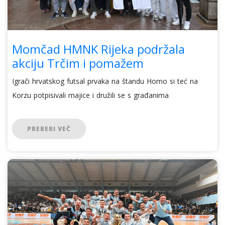
Momčad HMNK Rijeka podržala
akciju Trčim i pomažem
Igrači hrvatskog futsal prvaka na štandu Homo si teć na
Korzu potpisivali majice i družili se s građanima
PREBERI VEČ