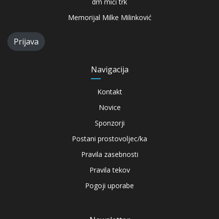
dm mići trk
Memorijal Milke Milinković
Prijava
Navigacija
Kontakt
Novice
Sponzorji
Postani prostovoljec/ka
Pravila zasebnosti
Pravila tekov
Pogoji uporabe