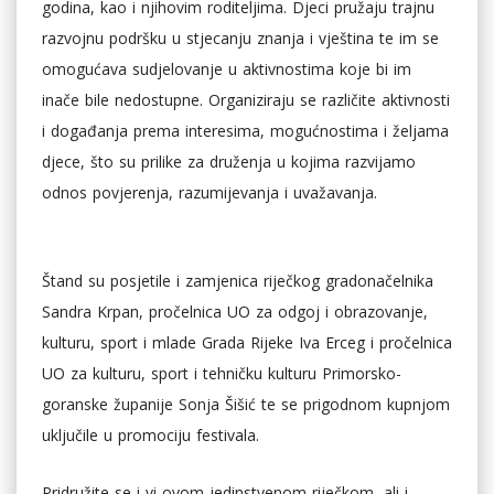
godina, kao i njihovim roditeljima. Djeci pružaju trajnu
razvojnu podršku u stjecanju znanja i vještina te im se
omogućava sudjelovanje u aktivnostima koje bi im
inače bile nedostupne. Organiziraju se različite aktivnosti
i događanja prema interesima, mogućnostima i željama
djece, što su prilike za druženja u kojima razvijamo
odnos povjerenja, razumijevanja i uvažavanja.
Štand su posjetile i zamjenica riječkog gradonačelnika
Sandra Krpan, pročelnica UO za odgoj i obrazovanje,
kulturu, sport i mlade Grada Rijeke Iva Erceg i pročelnica
UO za kulturu, sport i tehničku kulturu Primorsko-
goranske županije Sonja Šišić te se prigodnom kupnjom
uključile u promociju festivala.
Pridružite se i vi ovom jedinstvenom riječkom, ali i