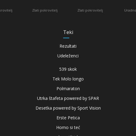
Uradno vozilo
Zlati pokrovitelj
Zlati pokrovitelj
Teki
Rezultati
Udeleženci
539 skok
Tek Molo longo
Polmaraton
Utrka štafeta powered by SPAR
Desetka powered by Sport Vision
Erste Petica
Homo si teć