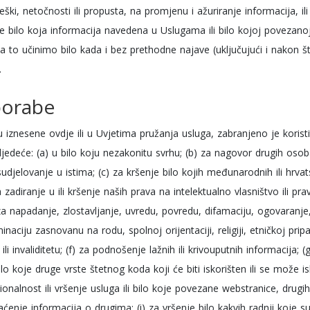
reški, netočnosti ili propusta, na promjenu i ažuriranje informacija, il
 je bilo koja informacija navedena u Uslugama ili bilo kojoj povezano
 to učinimo bilo kada i bez prethodne najave (uključujući i nakon št
.
porabe
iznesene ovdje ili u Uvjetima pružanja usluga, zabranjeno je koristit
ljedeće: (a) u bilo koju nezakonitu svrhu; (b) za nagovor drugih osob
sudjelovanje u istima; (c) za kršenje bilo kojih međunarodnih ili hrvats
a zadiranje u ili kršenje naših prava na intelektualno vlasništvo ili pr
) za napadanje, zlostavljanje, uvredu, povredu, difamaciju, ogovaranj
iminaciju zasnovanu na rodu, spolnoj orijentaciji, religiji, etničkoj pripa
li invaliditetu; (f) za podnošenje lažnih ili krivouputnih informacija; (
ilo koje druge vrste štetnog koda koji će biti iskorišten ili se može isk
ionalnost ili vršenje usluga ili bilo koje povezane webstranice, drugih
praćenje informacija o drugima; (i) za vršenje bilo kakvih radnji ko