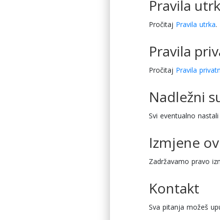
Pravila utr
Pročitaj
Pravila utrka
.
Pravila pri
Pročitaj
Pravila privat
Nadležni s
Svi eventualno nastali
Izmjene ov
Zadržavamo pravo izm
Kontakt
Sva pitanja možeš upu