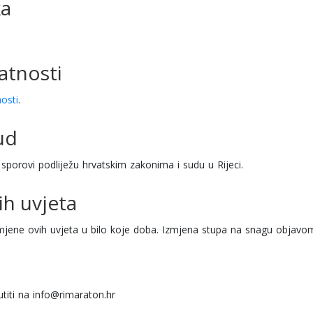
ka
vatnosti
nosti
.
ud
 sporovi podliježu hrvatskim zakonima i sudu u Rijeci.
ih uvjeta
jene ovih uvjeta u bilo koje doba. Izmjena stupa na snagu objavo
titi na info@rimaraton.hr