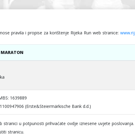
iznose pravila i propise za korištenje Rijeka Run web stranice:
www.rij
I MARATON
ska
 MBS: 1639889
100947906 (Erste&Steiermärkische Bank d.d.)
 stranici u potpunosti prihvaćate ovdje iznesene uvjete poslovanja. 
titi stranicu.