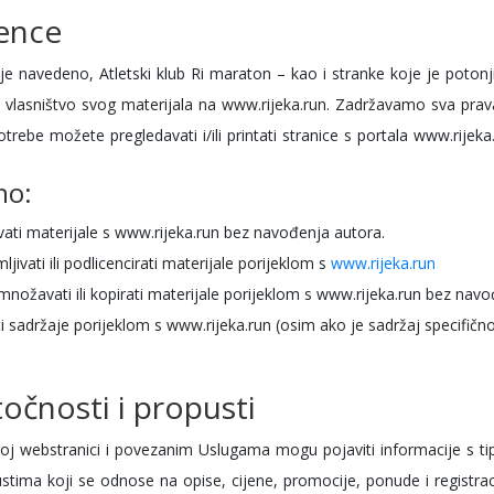
cence
je navedeno, Atletski klub Ri maraton – kao i stranke koje je potonji
o vlasništvo svog materijala na www.rijeka.run. Zadržavamo sva prav
otrebe možete pregledavati i/ili printati stranice s portala www.rijeka
no:
vati materijale s www.rijeka.run bez navođenja autora.
ljivati ili podlicencirati materijale porijeklom s
www.rijeka.run
množavati ili kopirati materijale porijeklom s www.rijeka.run bez nav
ati sadržaje porijeklom s www.rijeka.run (osim ako je sadržaj specifičn
očnosti i propusti
j webstranici i povezanim Uslugama mogu pojaviti informacije s t
ustima koji se odnose na opise, cijene, promocije, ponude i registr