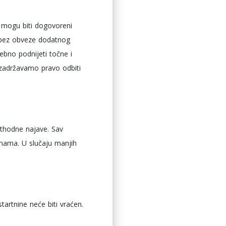
u mogu biti dogovoreni
a, bez obveze dodatnog
trebno podnijeti točne i
, zadržavamo pravo odbiti
ethodne najave. Sav
enama. U slučaju manjih
startnine neće biti vraćen.