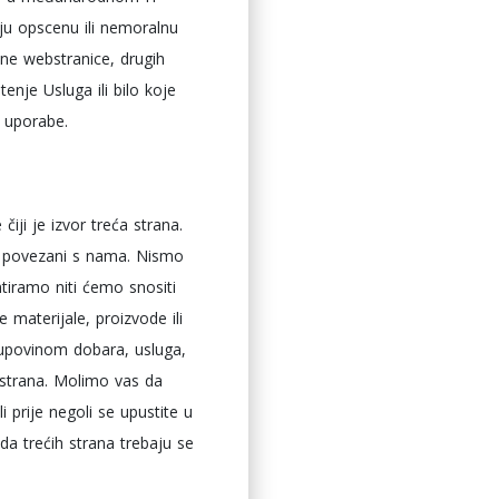
oju opscenu ili nemoralnu
zane webstranice, drugih
nje Usluga ili bilo koje
i uporabe.
iji je izvor treća strana.
su povezani s nama. Nismo
ntiramo niti ćemo snositi
 materijale, proizvode ili
kupovinom dobara, usluga,
h strana. Molimo vas da
i prije negoli se upustite u
oda trećih strana trebaju se