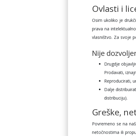
Ovlasti i li
Osim ukoliko je drukči
prava na intelektualn
vlasništvo. Za svoje p
Nije dozvolje
Drugdje objavlji
Prodavati, iznajm
Reproducirati, u
Dalje distribuir
distribuciju).
Greške, net
Povremeno se na našo
netočnostima ili prop