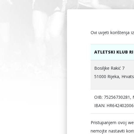
Ovi uvjeti korištenja 
ATLETSKI KLUB R
Bosiljke Rakić 7
51000 Rijeka, Hrvat
OIB: 75256730281,
IBAN: HR6424020061
Pristupanjem ovoj web
nemojte nastaviti koris