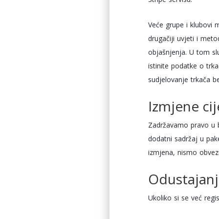
Veće grupe i klubovi 
drugačiji uvjeti i me
objašnjenja. U tom sluč
istinite podatke o trk
sudjelovanje trkača b
Izmjene cij
Zadržavamo pravo u bi
dodatni sadržaj u pak
izmjena, nismo obvezni
Odustajanj
Ukoliko si se već regis