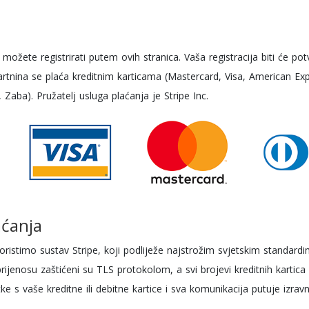
možete registrirati putem ovih stranica. Vaša registracija biti će p
artnina se plaća kreditnim karticama (Mastercard, Visa, American Exp
 Zaba). Pružatelj usluga plaćanja je Stripe Inc.
aćanja
oristimo sustav Stripe, koji podliježe najstrožim svjetskim standardi
 prijenosu zaštićeni su TLS protokolom, a svi brojevi kreditnih kartic
 s vaše kreditne ili debitne kartice i sva komunikacija putuje izra