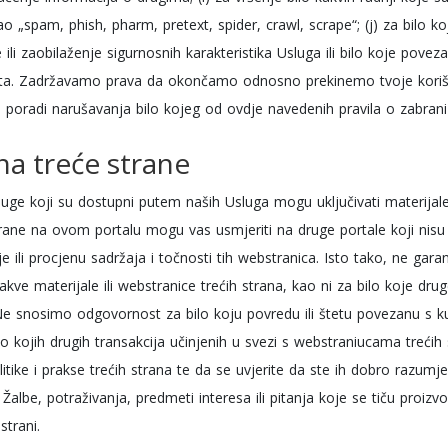
 „spam, phish, pharm, pretext, spider, crawl, scrape“; (j) za bilo k
 ili zaobilaženje sigurnosnih karakteristika Usluga ili bilo koje pove
neta. Zadržavamo prava da okončamo odnosno prekinemo tvoje korište
poradi narušavanja bilo kojeg od ovdje navedenih pravila o zabran
na treće strane
luge koji su dostupni putem naših Usluga mogu uključivati materijale č
trane na ovom portalu mogu vas usmjeriti na druge portale koji ni
je ili procjenu sadržaja i točnosti tih webstranica. Isto tako, ne gara
kve materijale ili webstranice trećih strana, kao ni za bilo koje druge
 Ne snosimo odgovornost za bilo koju povredu ili štetu povezanu s 
bilo kojih drugih transakcija učinjenih u svezi s webstraniucama treći
itike i prakse trećih strana te da se uvjerite da ste ih dobro razumjel
. Žalbe, potraživanja, predmeti interesa ili pitanja koje se tiču proizv
strani.