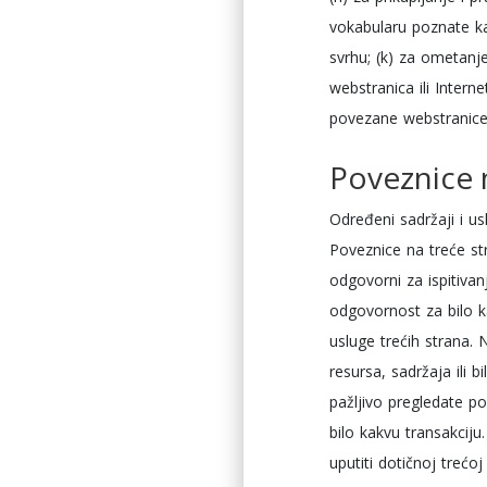
vokabularu poznate kao
svrhu; (k) za ometanje
webstranica ili Inter
povezane webstranice 
Poveznice 
Određeni sadržaji i us
Poveznice na treće s
odgovorni za ispitivan
odgovornost za bilo ka
usluge trećih strana.
resursa, sadržaja ili 
pažljivo pregledate pol
bilo kakvu transakciju
uputiti dotičnoj trećoj 