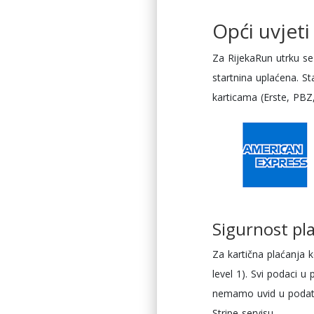
Opći uvjeti
Za RijekaRun utrku se 
startnina uplaćena. St
karticama (Erste, PBZ,
Sigurnost pl
Za kartična plaćanja k
level 1). Svi podaci u
nemamo uvid u podatke
Stripe servisu.