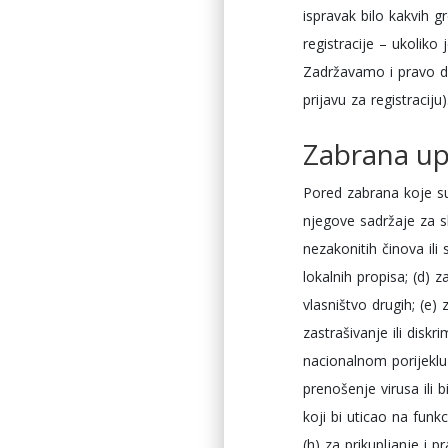
ispravak bilo kakvih g
registracije – ukoliko
Zadržavamo i pravo da
prijavu za registraciju)
Zabrana u
Pored zabrana koje su 
njegove sadržaje za s
nezakonitih činova ili 
lokalnih propisa; (d) z
vlasništvo drugih; (e
zastrašivanje ili diskr
nacionalnom porijeklu i
prenošenje virusa ili b
koji bi uticao na funkc
(h) za prikupljanje i 