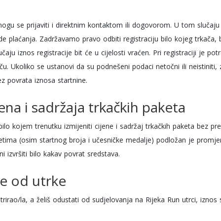
mogu se prijaviti i direktnim kontaktom ili dogovorom. U tom slučaj
tode plaćanja. Zadržavamo pravo odbiti registraciju bilo kojeg trkač
aju iznos registracije bit će u cijelosti vraćen. Pri registraciji je po
aču. Ukoliko se ustanovi da su podnešeni podaci netočni ili neistiniti
ez povrata iznosa startnine.
ena i sadržaja trkačkih paketa
lo kojem trenutku izmijeniti cijene i sadržaj trkačkih paketa bez pr
etima (osim startnog broja i učesničke medalje) podložan je promj
 izvršiti bilo kakav povrat sredstava.
e od utrke
trirao/la, a želiš odustati od sudjelovanja na Rijeka Run utrci, iznos 