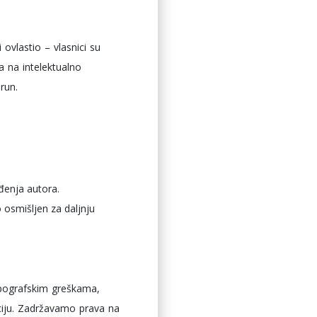
 ovlastio – vlasnici su
a na intelektualno
.run.
ođenja autora.
o osmišljen za daljnju
ipografskim greškama,
aciju. Zadržavamo prava na