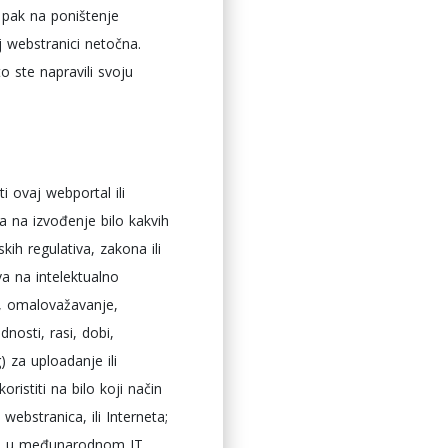
i pak na poništenje
j webstranici netočna.
o ste napravili svoju
i ovaj webportal ili
a na izvođenje bilo kakvih
kih regulativa, zakona ili
ava na intelektualno
e, omalovažavanje,
dnosti, rasi, dobi,
g) za uploadanje ili
oristiti na bilo koji način
 webstranica, ili Interneta;
je su u međunarodnom IT