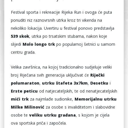
Festival sporta i rekreacije Rijeka Run i ovoga će puta
ponuditi niz raznovrsnih utrka kroz tri vikenda na
nekoliko lokacija. Uvertiru u festival ponovo predstavlja
539 skok
, utrka po trsatskim stubama, nakon koje
slijedi
Molo longo trk
po popularnoj šetnici u samom
centru grada.
Velika završnica, na kojoj tradicionalno sudjeluje veliki
broj Riječana svih generacija uključivat će
Riječki
polumaraton
,
utrku štafeta 3x7km
,
Desetku
i
Erste peticu
od natjecateljskih, te od nenatjecateljskih
mići trk
za najmlađe sudionike,
Memorijalnu utrku
Milke Milinović
za osobe s invaliditetom i slabovidne
osobe te
veliku utrku građana
, s kojom je cijela
ova sportska priča i započela.