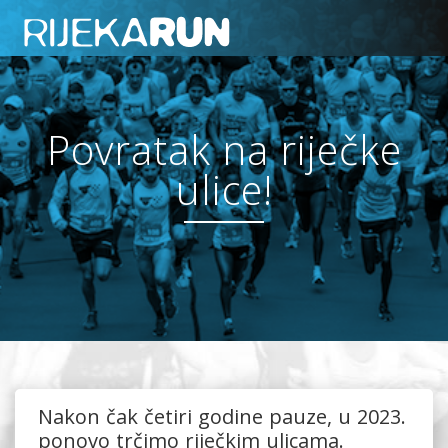
Povratak na riječke
ulice!
Nakon čak četiri godine pauze, u 2023.
ponovo trčimo riječkim ulicama.