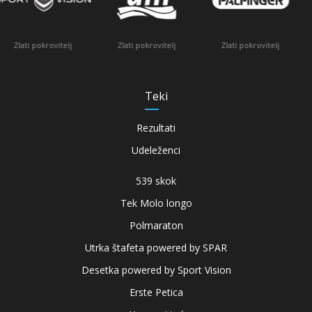
pokrovitelj
Urad
Zlati pokrovitelj
Zlati pokrovitelj
Teki
Rezultati
Udeleženci
539 skok
Tek Molo longo
Polmaraton
Utrka štafeta powered by SPAR
Desetka powered by Sport Vision
Erste Petica