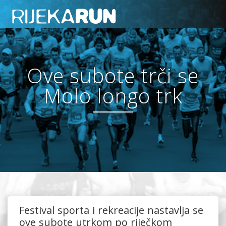
Ove subote trči se
Molo longo trk
Festival sporta i rekreacije nastavlja se
ove subote utrkom po riječkom