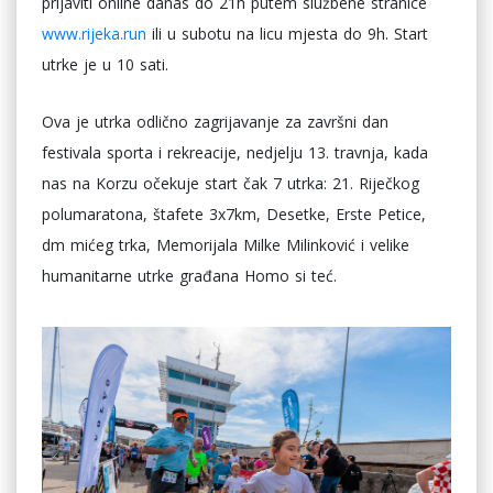
prijaviti online danas do 21h putem službene stranice
www.rijeka.run
ili u subotu na licu mjesta do 9h. Start
utrke je u 10 sati.
Ova je utrka odlično zagrijavanje za završni dan
festivala sporta i rekreacije, nedjelju 13. travnja, kada
nas na Korzu očekuje start čak 7 utrka: 21. Riječkog
polumaratona, štafete 3x7km, Desetke, Erste Petice,
dm mićeg trka, Memorijala Milke Milinković i velike
humanitarne utrke građana Homo si teć.