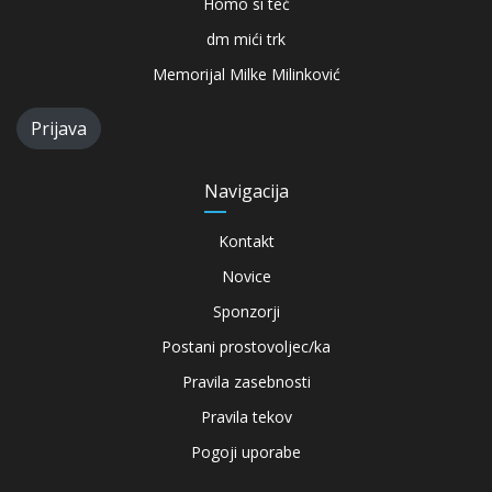
Homo si teć
dm mići trk
Memorijal Milke Milinković
Prijava
Navigacija
Kontakt
Novice
Sponzorji
Postani prostovoljec/ka
Pravila zasebnosti
Pravila tekov
Pogoji uporabe