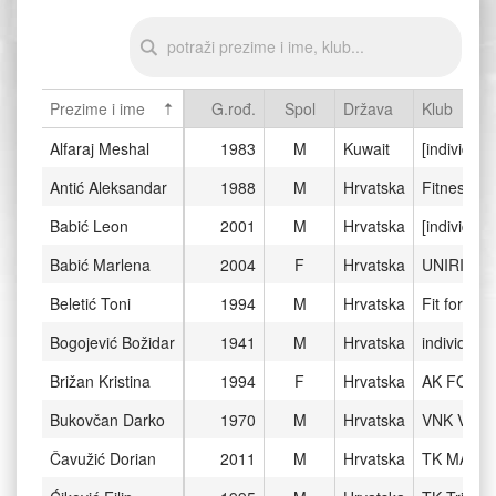
Prezime i ime
G.rođ.
Spol
Država
Klub
Alfaraj Meshal
1983
M
Kuwait
[individual]
Antić Aleksandar
1988
M
Hrvatska
Fitness ce
Babić Leon
2001
M
Hrvatska
[individual]
Babić Marlena
2004
F
Hrvatska
UNIRI
Beletić Toni
1994
M
Hrvatska
Fit for life
Bogojević Božidar
1941
M
Hrvatska
individual
Brižan Kristina
1994
F
Hrvatska
AK FORC
Bukovčan Darko
1970
M
Hrvatska
VNK VRA
Čavužić Dorian
2011
M
Hrvatska
TK MARA