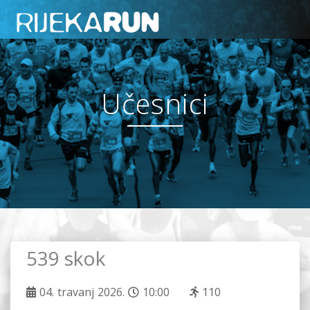
Učesnici
539 skok
04. travanj 2026.
10:00
110