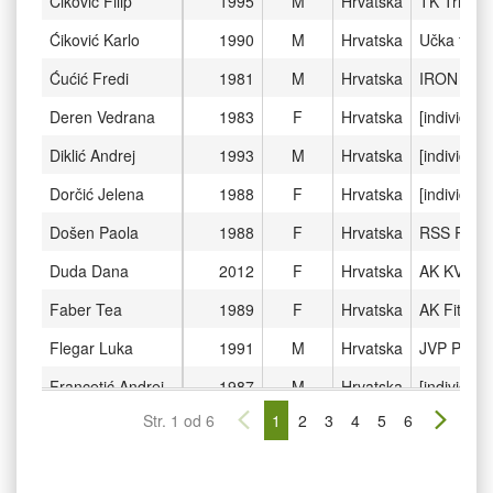
Ćiković Filip
1995
M
Hrvatska
TK Triton
Ćiković Karlo
1990
M
Hrvatska
Učka ti ma
Ćućić Fredi
1981
M
Hrvatska
IRON GY
Deren Vedrana
1983
F
Hrvatska
[individual]
Diklić Andrej
1993
M
Hrvatska
[individual]
Dorčić Jelena
1988
F
Hrvatska
[individual]
Došen Paola
1988
F
Hrvatska
RSS Riječk
Duda Dana
2012
F
Hrvatska
AK KVAR
Faber Tea
1989
F
Hrvatska
AK Fit
Flegar Luka
1991
M
Hrvatska
JVP PAZI
Francetić Andrej
1987
M
Hrvatska
[individual]
Str. 1 od 6
1
2
3
4
5
6