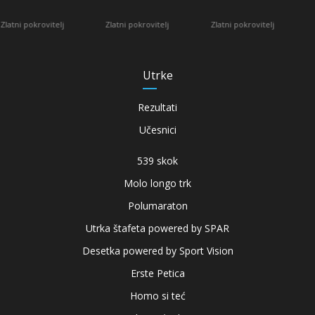
krovitelj
Služben
Zlatni pokrovitelj
Zlatni pokrovitelj
Utrke
Rezultati
Učesnici
539 skok
Molo longo trk
Polumaraton
Utrka štafeta powered by SPAR
Desetka powered by Sport Vision
Erste Petica
Homo si teć