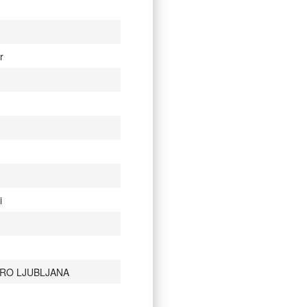
r
i
TRO LJUBLJANA