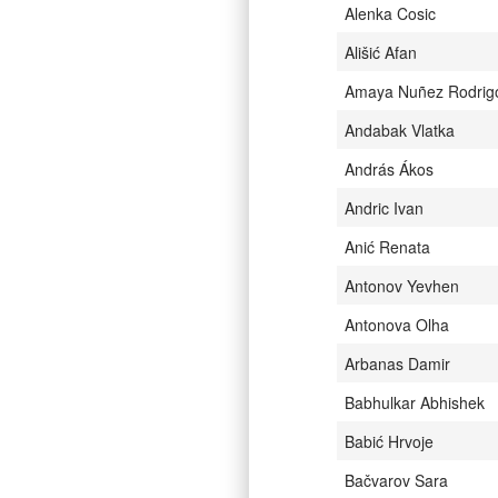
Alenka Cosic
Ališić Afan
Amaya Nuñez Rodrig
Andabak Vlatka
András Ákos
Andric Ivan
Anić Renata
Antonov Yevhen
Antonova Olha
Arbanas Damir
Babhulkar Abhishek
Babić Hrvoje
Bačvarov Sara