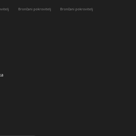
Brončani pokrovitelj
okrovitelj
Brončani pokrovitelj
Pokrovitelj
ka