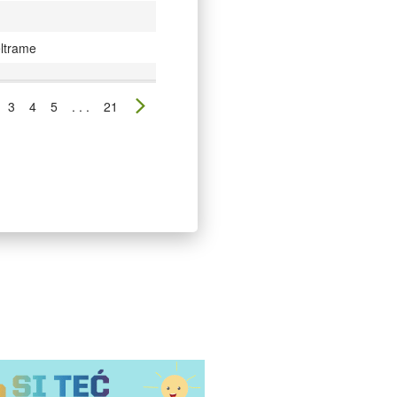
eltrame
3
4
5
. . .
21