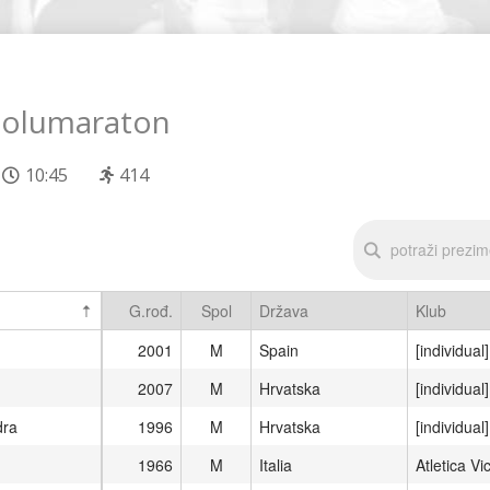
 polumaraton
10:45
414
G.rođ.
Spol
Država
Klub
2001
M
Spain
[individual]
2007
M
Hrvatska
[individual]
dra
1996
M
Hrvatska
[individual]
1966
M
Italia
Atletica Vi