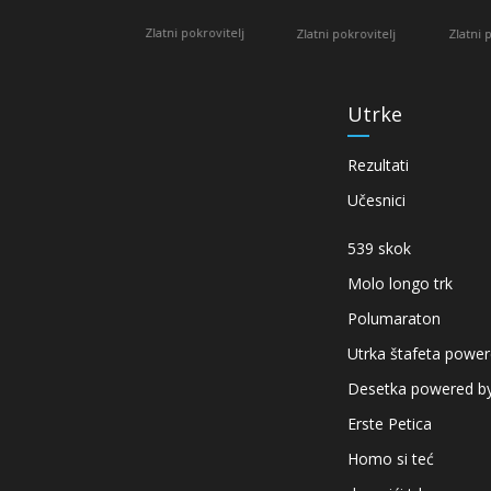
Zlatni pokrovitelj
Sl
Zlatni pokrovitelj
Zlatni pokrovitelj
Utrke
Rezultati
Učesnici
539 skok
Molo longo trk
Polumaraton
Utrka štafeta powe
Desetka powered by
Erste Petica
Homo si teć