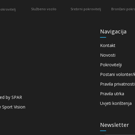
užbeno vozilo
Srebrni pokrovitelj
Brončani pokrovitelj
Brončani p
Navigacija
Kontakt
Novosti
Pokrovitelji
Postani volonter/
Pravila privatnosti
Pravila utrka
red by SPAR
Uvjeti korištenja
 Sport Vision
Newsletter