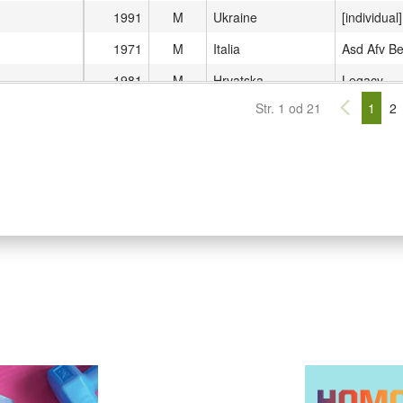
1991
M
Ukraine
[individual]
1971
M
Italia
Asd Afv B
1981
M
Hrvatska
Legacy
Str. 1 od 21
1
2