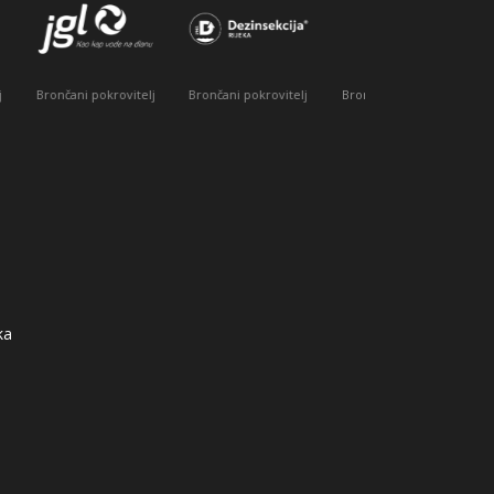
Brončani pokrovitelj
telj
Brončani pokrovitelj
Pokrovitelj
ka