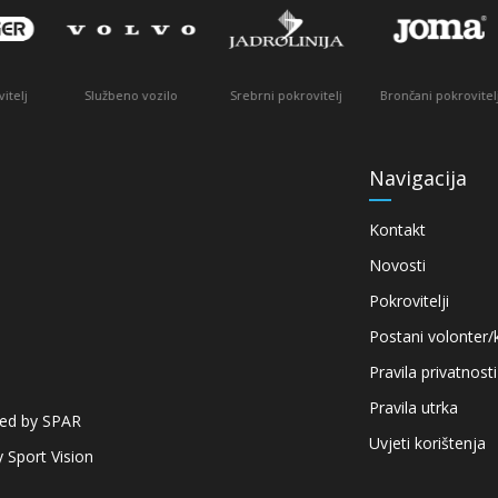
o vozilo
Srebrni pokrovitelj
Brončani pokrovitelj
Brončani pokrovi
Navigacija
Kontakt
Novosti
Pokrovitelji
Postani volonter/
Pravila privatnosti
Pravila utrka
red by SPAR
Uvjeti korištenja
 Sport Vision