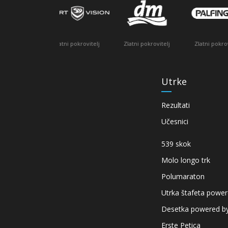
atni pokrovitelj
Služben
Zlatni pokrovitelj
Zlatni pokrovitelj
Utrke
Rezultati
Učesnici
539 skok
Molo longo trk
Polumaraton
Utrka štafeta powe
Desetka powered by
Erste Petica