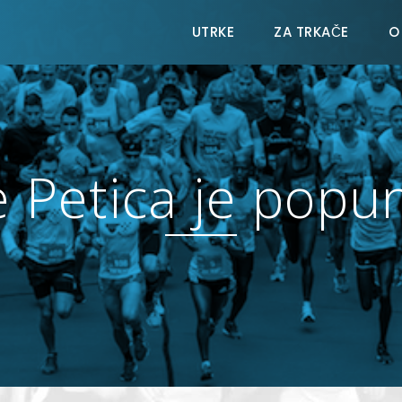
UTRKE
ZA TRKAČE
O
e Petica je popu